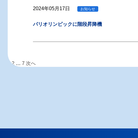
2024年05月17日
お知らせ
パリオリンピックに階段昇降機
投
1
2
…
7
次へ
稿
の
ペ
ー
ジ