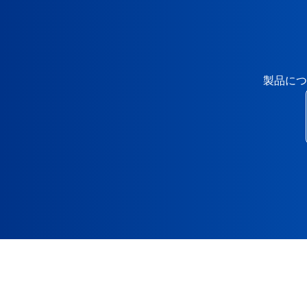
送
り
製品につ