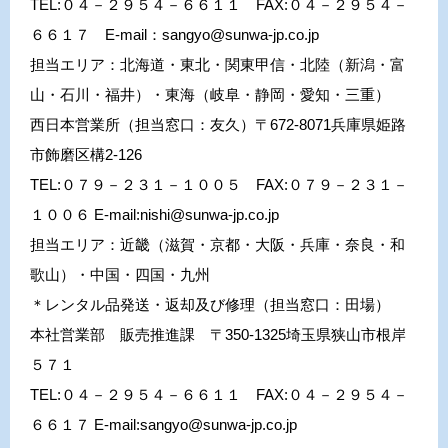
TEL:０４－２９５４－６６１１ FAX:０４－２９５４－
６６１７ E-mail：sangyo@sunwa-jp.co.jp
担当エリア：北海道・東北・関東甲信・北陸（新潟・富
山・石川・福井）・東海（岐阜・静岡・愛知・三重）
西日本営業所（担当窓口：友久）
〒672-8071兵庫県姫路
市飾磨区構2-126
TEL:０７９－２３１－１００５ FAX:０７９－２３１－
１００６ E-mail:nishi@sunwa-jp.co.jp
担当エリア：近畿（滋賀・京都・大阪・兵庫・奈良・和
歌山）・中国・四国・九州
＊レンタル品発送・返却及び修理（担当窓口：田場）
本社営業部 販売推進課 〒350-1325埼玉県狭山市根岸
５７１
TEL:０４－２９５４－６６１１ FAX:０４－２９５４－
６６１７ E-mail:sangyo@sunwa-jp.co.jp