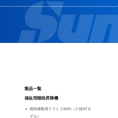
製品一覧
福祉用階段昇降機
階段移動用リフト J-MAX（J-SEATモ
デル）