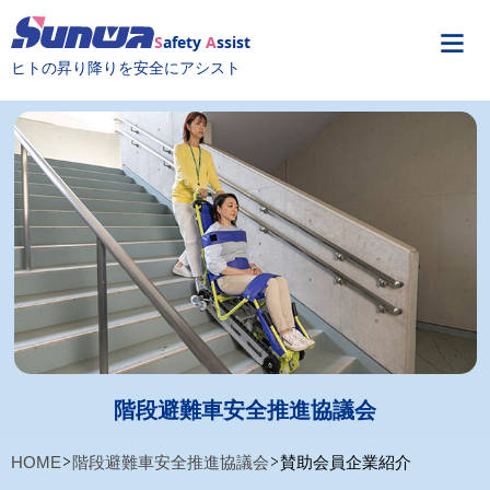
S
afety
A
ssist
ヒトの昇り降りを安全にアシスト
階段避難車安全推進協議会
HOME
階段避難車安全推進協議会
賛助会員企業紹介